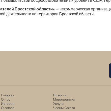
и повышали свой общеобразовательный уровень в США, Герм
телей Брестской области»
— некоммерческая организаци
й деятельности на территории Брестской области.
Главная
Новости
О нас
Мероприятия
История
Услуги
О союзе
Члены Союза