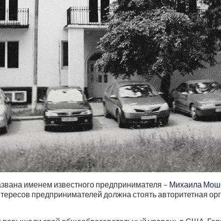
названа именем известного предпринимателя –
Михаила Мош
интересов предпринимателей должна стоять авторитетная о