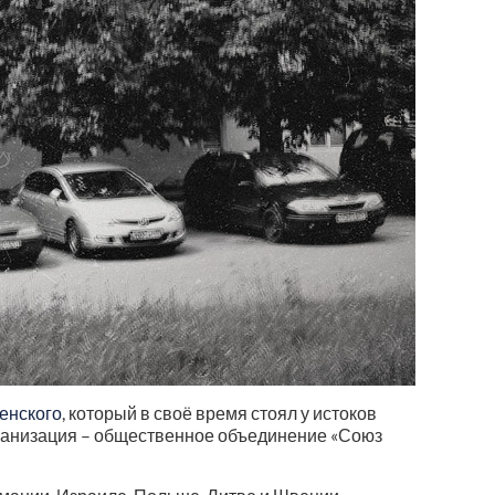
енского
, который в своё время стоял у истоков
рганизация – общественное объединение «Союз