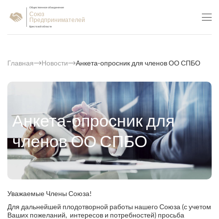
Общественное объединение
Союз
Предпринимателей
Брестской области
Главная
Новости
Анкета-опросник для членов ОО СПБО
Анкета-опросник для
членов ОО СПБО
Уважаемые Члены Союза!
Для дальнейшей плодотворной работы нашего Союза (с учетом
Ваших пожеланий, интересов и потребностей) просьба