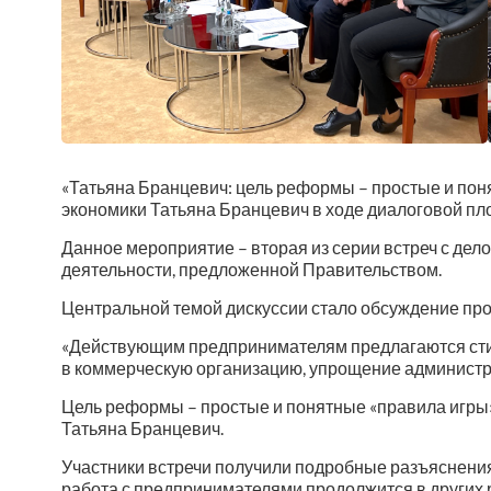
«Татьяна Бранцевич: цель реформы – простые и пон
экономики Татьяна Бранцевич в ходе диалоговой пло
Данное мероприятие – вторая из серии встреч с д
деятельности, предложенной Правительством.
Центральной темой дискуссии стало обсуждение про
«Действующим предпринимателям предлагаются стиму
в коммерческую организацию, упрощение администр
Цель реформы – простые и понятные «правила игры»
Татьяна Бранцевич.
Участники встречи получили подробные разъяснени
работа с предпринимателями продолжится в других 