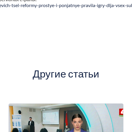
evich-tsel-reformy-prostye-i-ponjatnye-pravila-igry-dlja-vsex-s
Другие статьи