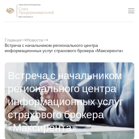
Общественное объединение
Союз
Предпринимателей
Брестской области
Главная
Новости
Встреча с начальником регионального центра
информационных услуг страхового брокера «Максирента»
Встреча с начальником
регионального центра
информационных услуг
страхового брокера
«Максирента»